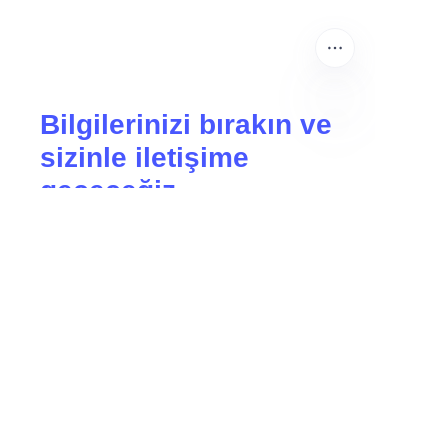
Bilgilerinizi bırakın ve
sizinle iletişime
TR
geçeceğiz.
İsim
Şirket
Mail
Şimdi Gönder