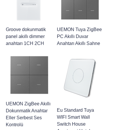
Groove dokunmatik
UEMON Tuya ZigBee
panel akıllı dimmer
PC Akıllı Duvar
anahtarı 1CH 2CH
Anahtarı Akıllı Sahne
UEMON ZigBee Akıllı
Eu Standard Tuya
Dokunmatik Anahtar
WIFI Smart Wall
Eller Serbest Ses
Switch House
Kontrolü