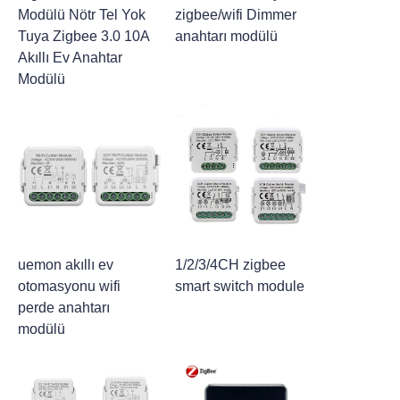
Modülü Nötr Tel Yok
zigbee/wifi Dimmer
Tuya Zigbee 3.0 10A
anahtarı modülü
Akıllı Ev Anahtar
Modülü
uemon akıllı ev
1/2/3/4CH zigbee
otomasyonu wifi
smart switch module
perde anahtarı
modülü