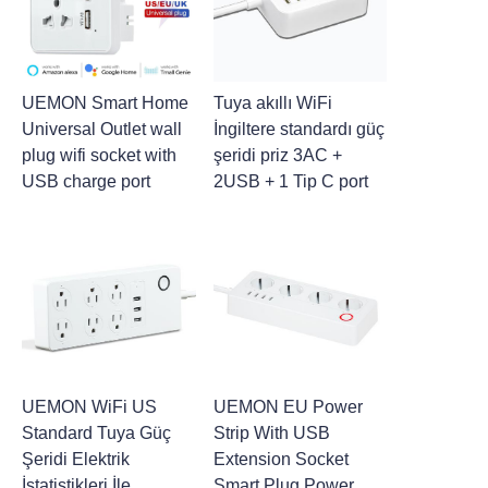
UEMON Smart Home
Tuya akıllı WiFi
Universal Outlet wall
İngiltere standardı güç
plug wifi socket with
şeridi priz 3AC +
USB charge port
2USB + 1 Tip C port
UEMON WiFi US
UEMON EU Power
Standard Tuya Güç
Strip With USB
Şeridi Elektrik
Extension Socket
İstatistikleri İle
Smart Plug Power