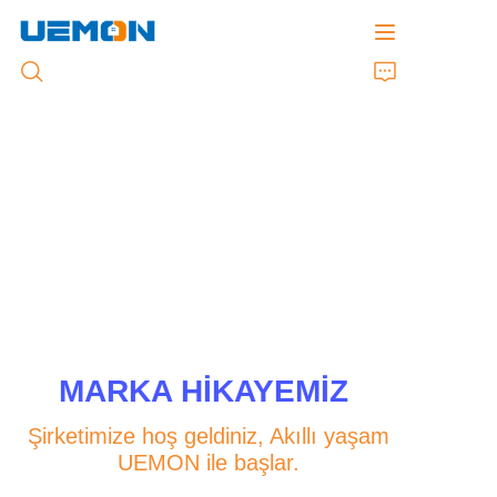
Ev
Məhsullar
Xüsusi Xidmət
Marka
MARKA HİKAYEMİZ
Dəstək
Şirketimize hoş geldiniz, Akıllı yaşam
UEMON ile başlar.