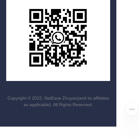
Copyright ©️ 2022, NetEase Zhuyou(and its affiliates
as applicable). All Rights Reserved.