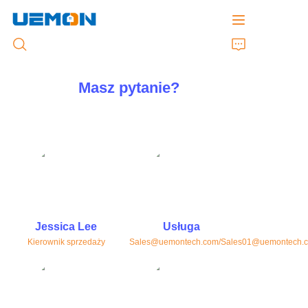
Masz pytanie?
Strona główna
Produkty
Usługi dostosowane
Marka
Jessica Lee
Usługa
Kierownik sprzedaży
Sales@uemontech.com/Sales01@uemontech.
Wsparcie