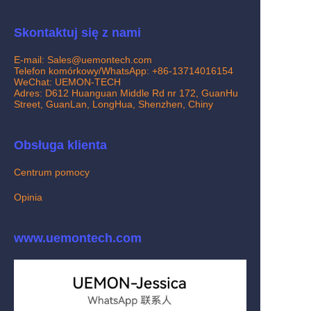
Skontaktuj się z nami
E-mail: Sales@uemontech.com
Telefon komórkowy/WhatsApp: +86-13714016154
WeChat: UEMON-TECH
Adres: D612 Huanguan Middle Rd nr 172, GuanHu
Street, GuanLan, LongHua, Shenzhen, Chiny
Obsługa klienta
Centrum pomocy
Opinia
www.uemontech.com