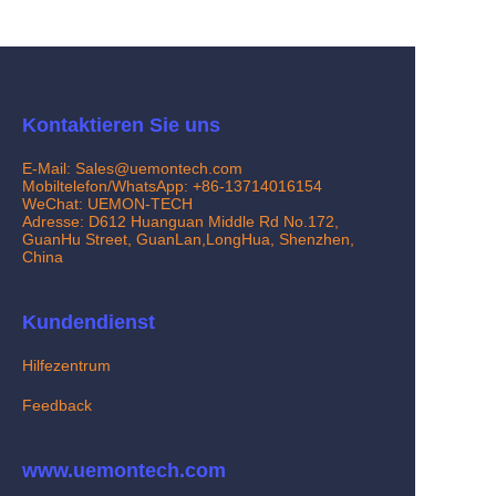
Kontaktieren Sie uns
E-Mail: Sales@uemontech.com
Mobiltelefon/WhatsApp: +86-13714016154
WeChat: UEMON-TECH
Adresse: D612 Huanguan Middle Rd No.172,
GuanHu Street, GuanLan,LongHua, Shenzhen,
China
Kundendienst
Hilfezentrum
Feedback
www.uemontech.com