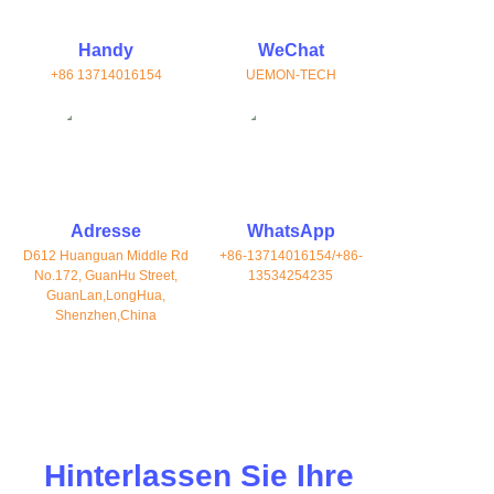
Handy
WeChat
+86 13714016154
UEMON-TECH
Adresse
WhatsApp
D612 Huanguan Middle Rd
+86-13714016154/+86-
No.172, GuanHu Street,
13534254235
GuanLan,LongHua,
Shenzhen,China
Hinterlassen Sie Ihre