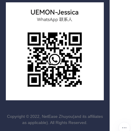
Copyright ©️ 2022, NetEase Zhuyou(and its affiliates
as applicable). All Rights Reserved.