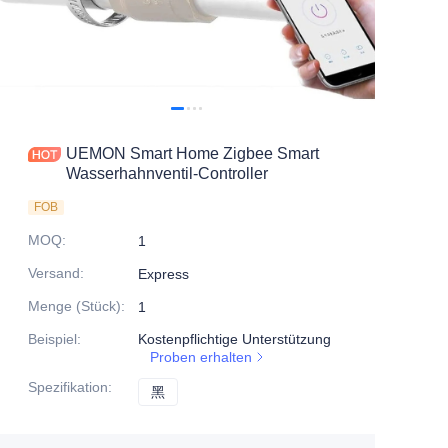
UEMON Smart Home Zigbee Smart
Wasserhahnventil-Controller
FOB
MOQ
:
1
Versand
:
Express
Menge (Stück)
:
1
Beispiel
:
Kostenpflichtige Unterstützung
Proben erhalten
Spezifikation
:
黑
黑