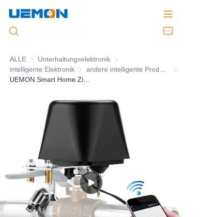
ALLE
Unterhaltungselektronik
Unterhaltungselektronik
intelligente Elektronik
intelligente Elektronik
andere intelligente Produkte
andere intellig
Startseite
UEMON Smart Home Zigbee Smart Wasserhahnventil-Controller
Produkte
Kundenspezifischer Service
Marke
Unterstützung