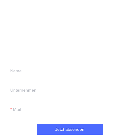
Hinterlassen Sie Ihre
Informationen und
wir werden uns mit
Ihnen in Verbindung
setzen.
Name
Unternehmen
Mail
Jetzt absenden