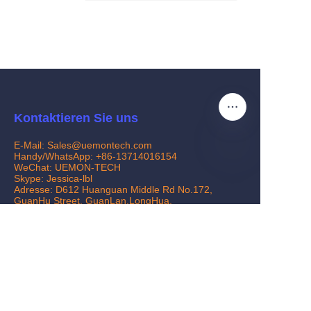
Kontaktieren Sie uns
E-Mail: Sales@uemontech.com
Handy/WhatsApp: +86-13714016154
WeChat: UEMON-TECH
DE
Skype: Jessica-lbl
Adresse: D612 Huanguan Middle Rd No.172,
GuanHu Street, GuanLan,LongHua,
Shenzhen,China
Kundendienst
Hilfezentrum
Feedback