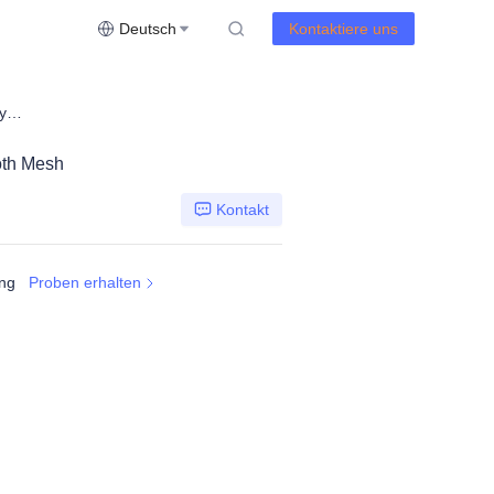
Deutsch
Kontaktiere uns
Multi mode Mini gateway ZigBee Bluetooth Mesh
oth Mesh
Kontakt
ung
Proben erhalten