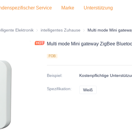
denspezifischer Service
Marke
Unterstützung
altungselektronik
elligente Elektronik
intelligente Elektronik
intelligentes Zuhause
intelligentes Zuhause
Multi mode Mini gateway ZigBee Blueto
FOB
Beispiel
:
Kostenpflichtige Unterstütz
Spezifikation
:
Weiß
Weiß