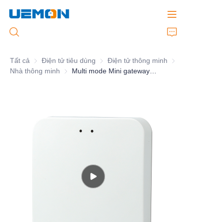
Tất cả
Điện tử tiêu dùng
Điện tử tiêu dùng
Điện tử thông minh
Điện tử thông mi
Nhà thông minh
Nhà thông minh
Multi mode Mini gateway ZigBee Bluetooth Mesh
Trang chủ
Sản phẩm
Dịch vụ tùy chỉnh
Thương hiệu
Hỗ trợ