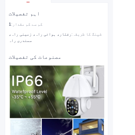
اہم تفصیلات
کم سے کم مقدار
:
1
شپنگ کا طریقہ
:
رفتار، ہوائی راہ، زمینی راہ،
سمندری راہ
مصنوعات کی تفصیلات