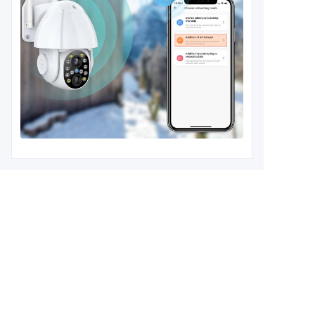
اپنی معلومات
چھوڑیں اور
ہم آپ سے رابطہ کریں