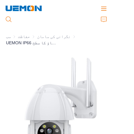
نگرانی کی سامان
نگرانی کی سامان
حفاظت
حفاظت
سب
UEMON IP66 پانی سے بچاؤ کا سطح PTZ ریموٹ WiFi کنٹرول
ہوم
مصنوعات
شخصیات بنانے کی خدمت
برانڈ
حمایت