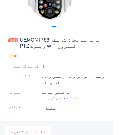
UEMON IP66 پانی سے بچاؤ کا سطح
PTZ ریموٹ WiFi کنٹرول
FOB
:
کم سے کم مقدار
1
:
شپنگ کا طریقہ
رفتار، ہوائی راہ، زمینی راہ،
سمندری راہ
ادائیگی حمایت
:
نمونہ
نمونے حاصل کریں
:
معیاری
سفید
سفید
مصنوعات کی تفصیلات