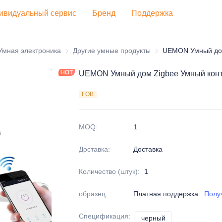
ивидуальный сервис
Бренд
Поддержка
ребительская электроника
Умная электроника
Умная электроника
Другие умные продукты
Другие умные продук
UEMON Умный дом Zigbee Умный конт
FOB
MOQ
:
1
Доставка
:
Доставка
Количество (штук)
:
1
образец
:
Платная поддержка
Полу
Спецификация
:
черный
черный