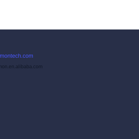
montech.com
on.en.alibaba.com