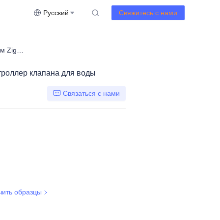
Русский
Свяжитесь с нами
ты
UEMON Умный дом Zigbee Умный контроллер клапана для воды
роллер клапана для воды
Связаться с нами
чить образцы