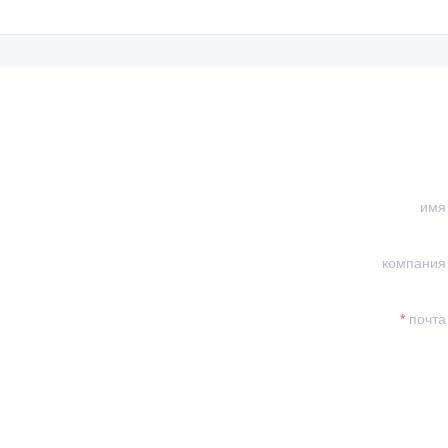
имя
компания
контактные данные и
вами.
почта