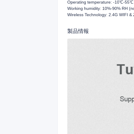
Operating temperature: -10℃-55℃
Working humidity: 10%-90% RH (n
Wireless Technology: 2.4G WIFI &
製品情報