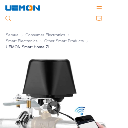
Semua
Consumer Electronics
Consumer Electronics
Smart Electronics
Smart Electronics
Other Smart Products
Other Smart Products
Beranda
UEMON Smart Home Zigbee Smart Water Valve Controller
Produk
Layanan Disesuaikan
Merek
Dukungan