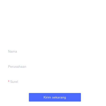
Tinggalkan informasi
Anda dan
kami akan
menghubungi Anda.
Nama
Perusahaan
Surel
Kirim sekarang