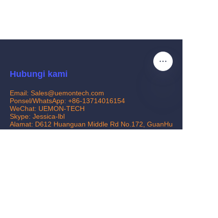
Hubungi kami
Email: Sales@uemontech.com
Ponsel/WhatsApp: +86-13714016154
WeChat: UEMON-TECH
ID
Skype: Jessica-lbl
Alamat: D612 Huanguan Middle Rd No.172, GuanHu
Street, GuanLan,LongHua, Shenzhen,China
Layanan pelanggan
Pusat Bantuan
Umpan balik