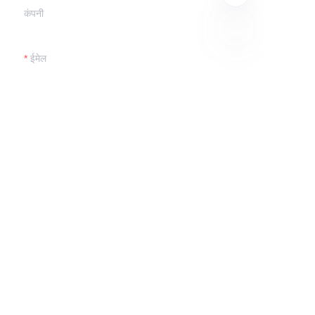
कंपनी
ईमेल
HIN
अब सबमिट करें
हमसे संपर्क करें
ईमेल: Sales@uemontech.com
सेल फोन/व्हाट्सएप: +86-13714016154
वीचैट: UEMON-TECH
स्काइप: Jessica-lbl
पता: चीन, शेंज़ेन, गुआनलान, गुआनहू स्ट्रीट, हुआंगुआन मध्य रोड