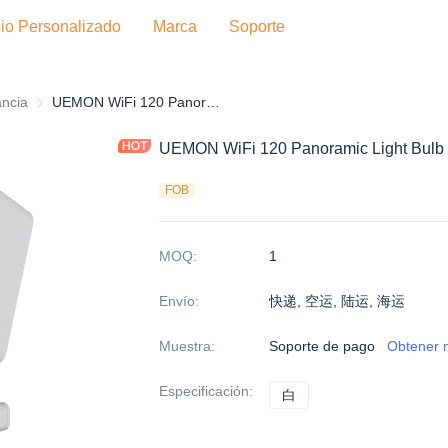
cio Personalizado
Marca
Soporte
ancia
Equipo de vigilancia
UEMON WiFi 120 Panoramic Light Bulb Camera
UEMON WiFi 120 Panoramic Light Bulb
FOB
MOQ
:
1
Envío
:
快递, 空运, 陆运, 海运
Muestra
:
Soporte de pago
Obtener 
Especificación
:
白
白