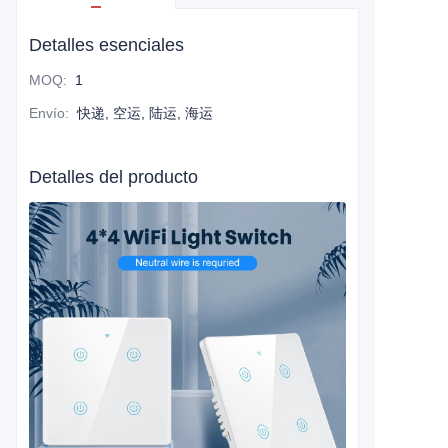
Detalles esenciales
MOQ
:
1
Envío
:
快递, 空运, 陆运, 海运
Detalles del producto