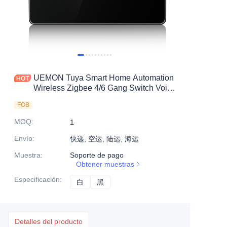
UEMON Tuya Smart Home Automation
Wireless Zigbee 4/6 Gang Switch Voice
Control
FOB
MOQ
:
1
Envío
:
快递, 空运, 陆运, 海运
Muestra
:
Soporte de pago
Obtener muestras
Especificación
:
白
白
黑
黑
Detalles del producto