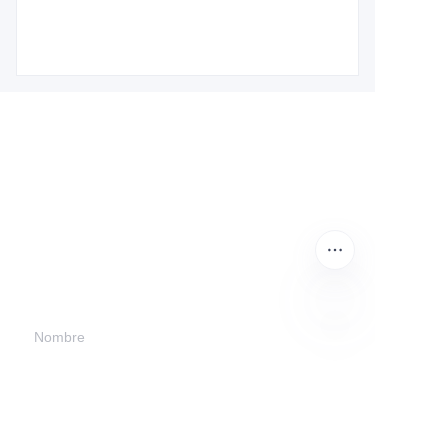
Deje su información y
nos pondremos en
contacto con usted.
Nombre
ES
Empresa