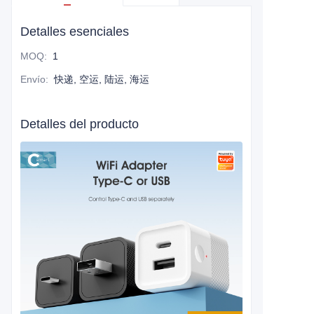
Detalles esenciales
MOQ
:
1
Envío
:
快递, 空运, 陆运, 海运
Detalles del producto