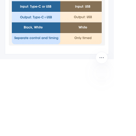
ES
Deje su información y
nos pondremos en
contacto con usted.
Nombre