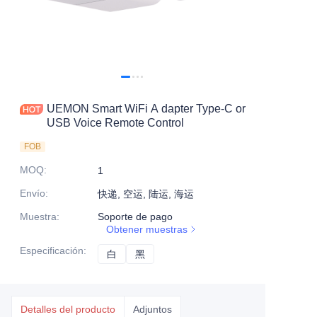
UEMON Smart WiFi A dapter Type-C or
USB Voice Remote Control
FOB
MOQ
:
1
Envío
:
快递, 空运, 陆运, 海运
Muestra
:
Soporte de pago
Obtener muestras
Especificación
:
白
白
黑
黑
Detalles del producto
Adjuntos