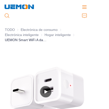
TODO
Electrónica de consumo
Electrónica de consumo
Electrónica inteligente
Electrónica inteligente
Hogar inteligente
Hogar inteligente
Inicio
UEMON Smart WiFi A dapter Type-C or USB Voice Remote Control
Productos
Servicio Personalizado
Marca
Soporte