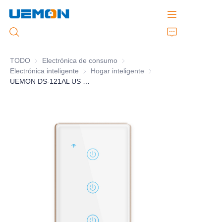
TODO
Electrónica de consumo
Electrónica de consumo
Electrónica inteligente
Electrónica inteligente
Hogar inteligente
Hogar inteligente
Inicio
UEMON DS-121AL US Metal Bezel WiFi Switch
Productos
Servicio Personalizado
Marca
Soporte