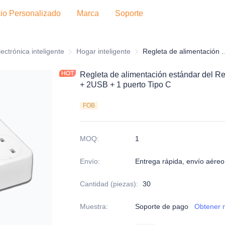
cio Personalizado
Marca
Soporte
rónica de consumo
lectrónica inteligente
Electrónica inteligente
Hogar inteligente
Hogar inteligente
Regleta de alimentación estándar del Reino Unido
Regleta de alimentación estándar del R
+ 2USB + 1 puerto Tipo C
FOB
MOQ
:
1
Envío
:
Entrega rápida, envío aéreo,
Cantidad (piezas)
:
30
Muestra
:
Soporte de pago
Obtener 