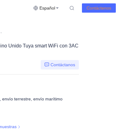
Español
Contáctenos
 Tuya smart WiFi con 3AC + 2USB + 1 puerto Tipo C
eino Unido Tuya smart WiFi con 3AC
Contáctanos
 envío terrestre, envío marítimo
muestras