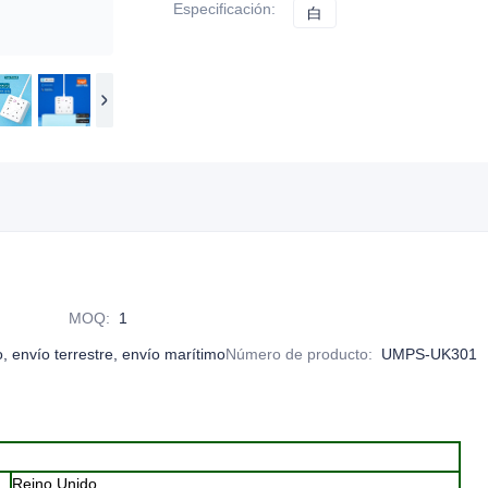
Especificación
:
白
白
MOQ
:
1
, envío terrestre, envío marítimo
Número de producto
:
UMPS-UK301
Reino Unido