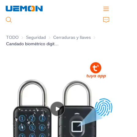
TODO
Seguridad
Seguridad
Cerraduras y llaves
Cerraduras y llaves
Candado biométrico digital impermeable Smart IP65 con huella dactilar para puerta
Inicio
Productos
Servicio Personalizado
Marca
Soporte