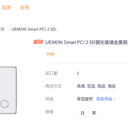
品牌
支持
家居
智能家居
UEMON Smart PC/ 2.5D钢化玻璃金属框壁插系列-VN（触摸）USB A+C
UEMON Smart PC/ 2.5D钢化玻璃金
FOB
起订量
:
1
物流方式
:
快递, 空运, 陆运, 海运
样品
:
有偿提供
获取样品
规格
:
白
白
黑
黑