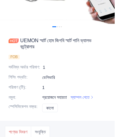
UEMON স্মার্ট হোম জিগবি স্মার্ট পানি ভ্যালভ
কন্ট্রোলার
FOB
সর্বনিম্ন অর্ডার পরিমাণ
:
1
শিপিং পদ্ধতি
:
ডেলিভারি
পরিমাণ (টি)
:
1
নমুনা
:
প্রয়োজনে সহায়তা
স্যাম্পল পেতে
স্পেসিফিকেশন নম্বর
:
কালো
কালো
পণ্যের বিবরণ
সংযুক্তি