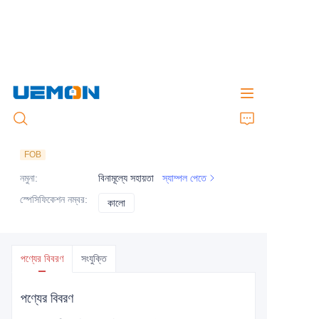
4 ইঞ্চি স্মার্ট হোম কন্ট্রোলার এলেক্সা সমর্থন করে ভয়েস
নিয়ন্ত্রণ
FOB
নমুনা
:
বিনামূল্যে সহায়তা
স্যাম্পল পেতে
স্পেসিফিকেশন নম্বর
:
কালো
কালো
পণ্যের বিবরণ
সংযুক্তি
পণ্যের বিবরণ
1. অভ্যন্তরীণ মাল্টি-মোড গেটওয়ে, সরাসরি সংযুক্ত হয় Bluetooth,
Zigbee সাব-ডিভাইসের সাথে