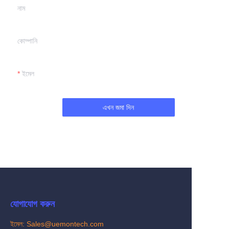
কোম্পানি
ইমেল
এখন জমা দিন
BN
যোগাযোগ করুন
ইমেল: Sales@uemontech.com
সেল ফোন/ওয়াটসঅ্যাপ: +৮৬-১৩৭১৪০১৬১৫৪
ওয়িচ্যাট: UEMON-TECH