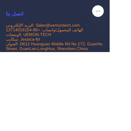
اتصل بنا
البريد الإلكتروني: Sales@uemontech.com
الهاتف المحمول/واتساب: +86-13714016154
الويتشات: UEMON-TECH
سكايب: Jessica-lbl
AR
العنوان: D612 Huanguan Middle Rd No.172, GuanHu
Street, GuanLan,LongHua, Shenzhen,China
خدمات العملاء
مركز المساعدة
ردود الفعل
www.uemontech.com
www.uemon.en.alibaba.com